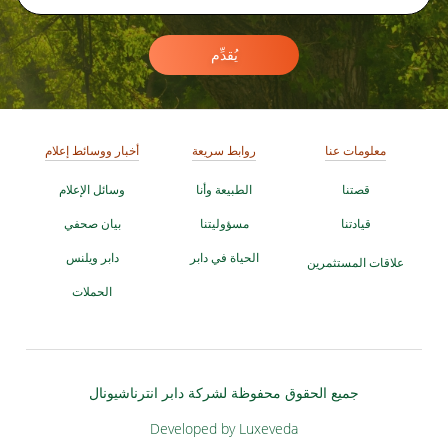
يُقدِّم
معلومات عنا
روابط سريعة
أخبار ووسائط إعلام
قصتنا
الطبيعة وأنا
وسائل الإعلام
قيادتنا
مسؤوليتنا
بيان صحفي
الحياة في دابر
دابر ويلنس
علاقات المستثمرين
الحملات
جميع الحقوق محفوظة لشركة دابر انترناشيونال
Developed by Luxeveda