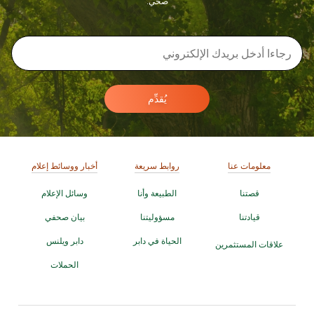
صحي.
يُقدِّم
معلومات عنا
روابط سريعة
أخبار ووسائط إعلام
قصتنا
الطبيعة وأنا
وسائل الإعلام
قيادتنا
مسؤوليتنا
بيان صحفي
الحياة في دابر
دابر ويلنس
علاقات المستثمرين
الحملات