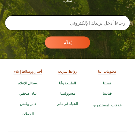
صحي.
يُقدِّم
معلومات عنا
روابط سريعة
أخبار ووسائط إعلام
قصتنا
الطبيعة وأنا
وسائل الإعلام
قيادتنا
مسؤوليتنا
بيان صحفي
الحياة في دابر
دابر ويلنس
علاقات المستثمرين
الحملات