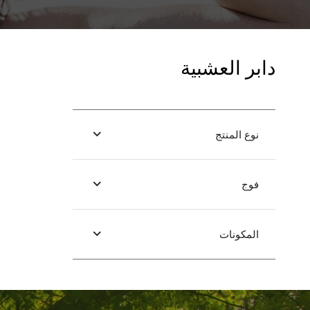
دابر العشبية
نوع المنتج
فوج
المكونات