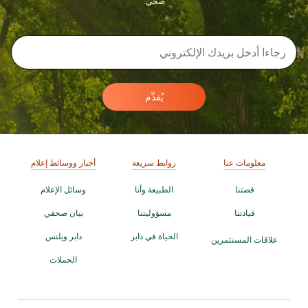
صحي.
يُقدِّم
معلومات عنا
روابط سريعة
أخبار ووسائط إعلام
قصتنا
الطبيعة وأنا
وسائل الإعلام
قيادتنا
مسؤوليتنا
بيان صحفي
الحياة في دابر
دابر ويلنس
علاقات المستثمرين
الحملات