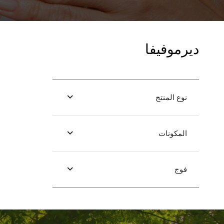
ديرموفيفا
نوع المنتج
المكونات
فوج