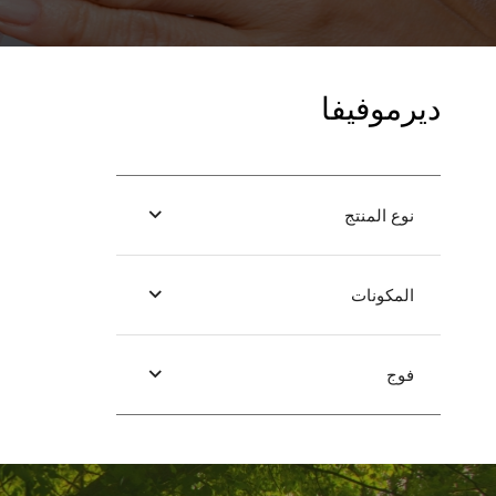
ديرموفيفا
نوع المنتج
المكونات
فوج