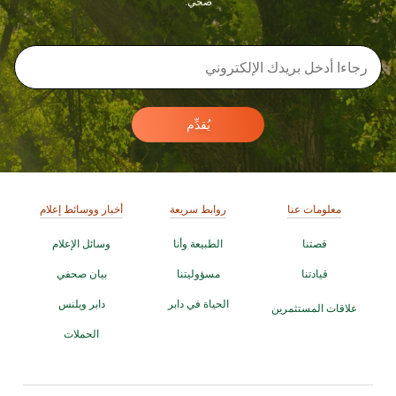
صحي.
يُقدِّم
معلومات عنا
روابط سريعة
أخبار ووسائط إعلام
قصتنا
الطبيعة وأنا
وسائل الإعلام
قيادتنا
مسؤوليتنا
بيان صحفي
الحياة في دابر
دابر ويلنس
علاقات المستثمرين
الحملات