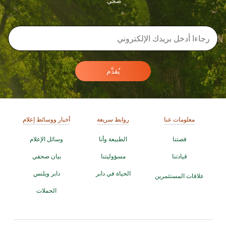
صحي.
يُقدِّم
معلومات عنا
روابط سريعة
أخبار ووسائط إعلام
قصتنا
الطبيعة وأنا
وسائل الإعلام
قيادتنا
مسؤوليتنا
بيان صحفي
الحياة في دابر
دابر ويلنس
علاقات المستثمرين
الحملات