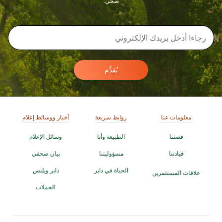
صحي.
يُقدِّم
معلومات عنا
روابط سريعة
أخبار ووسائط إعلام
قصتنا
الطبيعة وأنا
وسائل الإعلام
قيادتنا
مسؤوليتنا
بيان صحفي
الحياة في دابر
دابر ويلنس
علاقات المستثمرين
الحملات