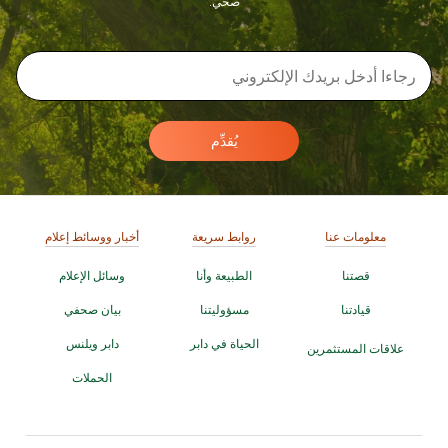
صحي.
يُقدِّم
معلومات عنا
روابط سريعة
أخبار ووسائط إعلام
قصتنا
الطبيعة وأنا
وسائل الإعلام
قيادتنا
مسؤوليتنا
بيان صحفي
الحياة في دابر
دابر ويلنس
علاقات المستثمرين
الحملات