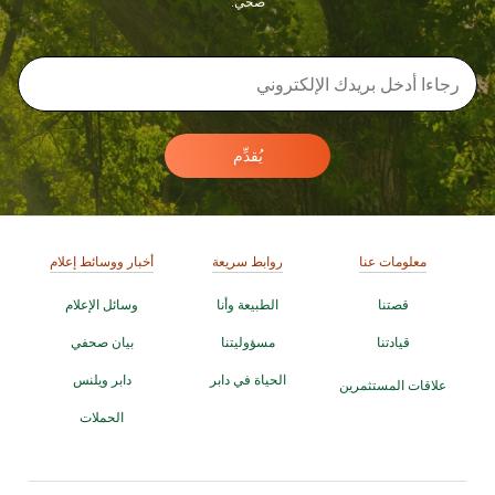
صحي.
يُقدِّم
معلومات عنا
روابط سريعة
أخبار ووسائط إعلام
قصتنا
الطبيعة وأنا
وسائل الإعلام
قيادتنا
مسؤوليتنا
بيان صحفي
الحياة في دابر
دابر ويلنس
علاقات المستثمرين
الحملات