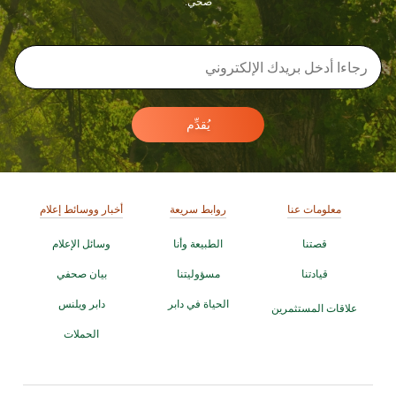
صحي.
يُقدِّم
معلومات عنا
روابط سريعة
أخبار ووسائط إعلام
قصتنا
الطبيعة وأنا
وسائل الإعلام
قيادتنا
مسؤوليتنا
بيان صحفي
الحياة في دابر
دابر ويلنس
علاقات المستثمرين
الحملات