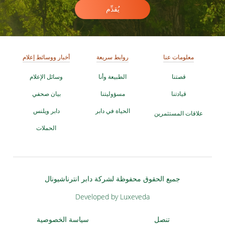
يُقدِّم
معلومات عنا
روابط سريعة
أخبار ووسائط إعلام
قصتنا
الطبيعة وأنا
وسائل الإعلام
قيادتنا
مسؤوليتنا
بيان صحفي
الحياة في دابر
دابر ويلنس
علاقات المستثمرين
الحملات
جميع الحقوق محفوظة لشركة دابر انترناشيونال
Developed by Luxeveda
تنصل
سياسة الخصوصية