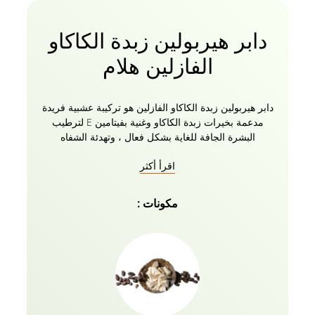
دابر هيربولين زبدة الكاكاو
الفازلين هلام
دابر هيربولين زبدة الكاكاو الفازلين هو تركيبة عشبية فريدة
مدعمة بخيرات زبدة الكاكاو وغنية بفيتامين E لترطيب
البشرة الجافة للغاية بشكل فعال ، وتهدئة الشفاه
المتشققة ، وتنعيم الركبتين والمرفقين ، وشفاء القدمين
اقرأ أكثر
المتشققة. تتغلغل تركيبة Dabur Herbolene الطبيعية
بعمق في خلايا الجلد لتوفير تغذية مكثفة لبشرة ناعمة
ونضرة ومتوهجة. استخدامه المنتظم يغذي ويحمي البشرة
مكونات :
من الظروف الجوية القاسية ويساعد على التئام الجروح
والتشققات. دابر هيربولين هو مطريات آمنة للاستخدام
على أي جزء من الجسم