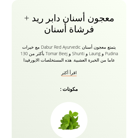
معجون أسنان دابر ريد +
فرشاة أسنان
يتمتع معجون أسنان Dabur Red Ayurvedic مع خيرات
Pudina و Laung و Shunti و Tomar Beej بأكثر من 130
عاما من الخبرة العشبية. هذه المستخلصات الايورفيدا
الطبيعية في معجون الأسنان الأحمر الخاص بك تحمي
اقرأ أكثر
ابتسامتك الثمينة مع تركيبة معجون الأسنان العضوية
الخالية من الفلورايد مع 0 مواد كيميائية ضارة. يساعدك
معجون أسنان دابر ريد على محاربة 7 مشاكل في الأسنان
مكونات :
بما في ذلك نزيف اللثة والتجاويف ورائحة الفم الكريهة
وآلام الأسنان والبلاك والجراثيم. احم عائلتك بأكملها بثقة
مع معجون أسنان دابر ريد أيورفيدا وداعا لرائحة الفم
الكريهة!