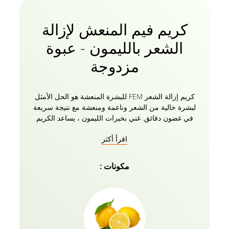
كريم فيم المنعش لإزالة
الشعر بالليمون - عبوة
مزدوجة
كريم إزالة الشعر FEM للبشرة المنعشة هو الحل الأمثل
لبشرة خالية من الشعر وناعمة ومنعشة مع نتيجة سريعة
في غضون دقائق. غني بخيرات الليمون ، يساعد الكريم
على تهدئة البشرة ، ويعزز لإبراز التوهج الداخلي. الليمون
اقرأ أكثر
غني بفيتامين C وحمض الستريك ، لذلك يمكن أن يساعد
في تفتيح بشرتك وتفتيحها عند استخدامها بمرور الوقت.
يساعد الليمون الموجود في الكريم على عكس الاسمرار
مكونات :
وتفتيح البقع الداكنة وبالتالي إعطاء بشرة متوهجة وخالية
من العيوب. يأتي كريم إزالة الشعر FEM مع لوشن العناية
بالبشرة لموازنة درجة الحموضة بعد الاستخدام معه.