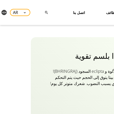
ائف
اتصل بنا
دا بلسم تقوية
احتضن الإحساس الفاخر بالألوة و eclipta السجود (BHRINGRAJ)!
بيتا يتوق إلى الحجم حيث يتم التحكم
ذي يسبب النضوب. شعرك متوتر كل يوم!
 التصفيف أو حتى ربطات الشعر إلى
ي بلسم فاتيكا الأيورفيدا المقوي
م تنشيط شعرك وتألقه مرة أخرى حيث
 والمستخلصات النباتية التي تغذي
د على منع التقصف.