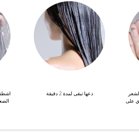
لشعر
دعها تبقى لمدة 2 دقيقة
اشطفي
ي على
الضع