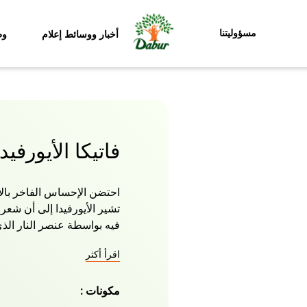
مسؤوليتنا
أخبار ووسائط إعلام
وظ
فاتيكا الأيورفي
تشير الأيورفيدا إلى أن شعر 
فيه بواسطة عنصر النار ال
ستؤدي الصباغة أو الفرك أو
اقرأ أكثر
تكسر الأطراف وتقصفها. اصنع
لروتين شعرك اليومي وسيت
مكونات :
يتم مزجه بأعشاب الأيورفيدا
الشعر وفروة الرأس وتساع