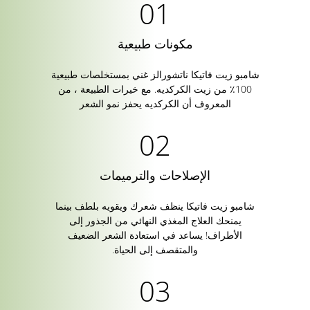
مكونات طبيعية
شامبو زيت فاتيكا ناتشورالز غني بمستخلصات طبيعية
100٪ من زيت الكركديه. مع خيرات الطبيعة ، من
المعروف أن الكركديه يحفز نمو الشعر
الإصلاحات والترميمات
شامبو زيت فاتيكا ينظف شعرك ويقويه بلطف بينما
يمنحك العلاج المغذي النهائي من الجذور إلى
الأطراف! يساعد في استعادة الشعر الضعيف
والمتقصف إلى الحياة.