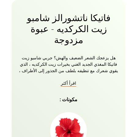
فاتيكا ناتشورالز شامبو
زيت الكركديه - عبوة
مزدوجة
هل يزعجك الشعر الضعيف والهش؟ جربي شامبو زيت
فاتيكا المغذي الجديد الغني بخيرات زيت الكركديه ، الذي
يقوي شعرك مع تنظيفه بلطف من الجذور إلى الأطراف ،
والحفاظ على تغذيته ! حان الوقت لتوديع الشعر الضعيف
اقرأ أكثر
والترحيب بخصلات شعرك الصحية والسميكة واللامعة مع
شامبو فاتيكا الطبيعي الغني بالكركديه! الشامبو الخاص بنا
سوف ينظف ويقوي شعرك بلطف بينما يغذيه من الجذور
مكونات :
إلى الأطراف! المكونات الطبيعية الموثوقة تعمل العجائب
لروتينك اليومي للعناية بالشعر. ضعي الشامبو جيدا
للحصول على تجربة غنية بالرغوة على عكس معظم أنواع
الشامبو الخالية من الكبريتات، ثم اشطفيه بالماء للحصول
على شعر ناعم وسلس وصحي المظهر. التركيبة الجديدة
والمحسنة لمجموعة شامبو زيت فاتيكا ناتشورالز ضد