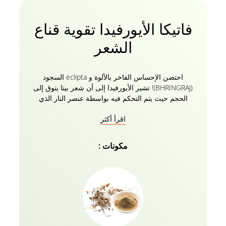
فاتيكا الأيورفيدا تقوية قناع
الشعر
احتضن الإحساس الفاخر بالألوة و eclipta السجود
(BHRINGRAJ)! تشير الأيورفيدا إلى أن شعر بيتا يتوق إلى
الحجم حيث يتم التحكم فيه بواسطة عنصر النار الذي
يسبب النضوب. شعرك متوتر كل يوم! ستؤدي الصباغة أو
اقرأ أكثر
الفرك أو التصفيف أو حتى ربطات الشعر إلى تكسر
الأطراف وتقصفها. اصنعي قناع فاتيكا الأيورفيدا لتقوية
الشعر لروتين شعرك اليومي وسيتم تنشيط شعرك وتألقه
مكونات :
مرة أخرى حيث يتم مزجه بأعشاب الأيورفيدا
والمستخلصات النباتية التي تغذي الشعر وفروة الرأس
وتساعد على منع التقصف.