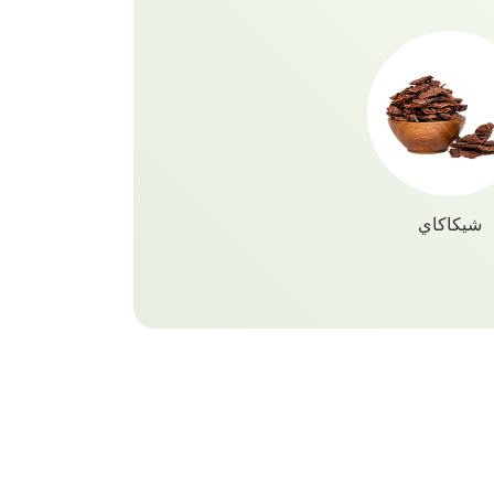
أملا 
ا
شيكاكاي