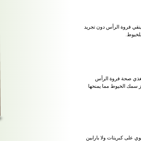
ينقي فروة الرأس دون تجريد
للخيوط.
 من عنب الثعلب الهندي (Amla) يغذي صحة فروة الرأس
 سمك الخيوط مما يمنحها
وي على كبريتات ولا بارابين