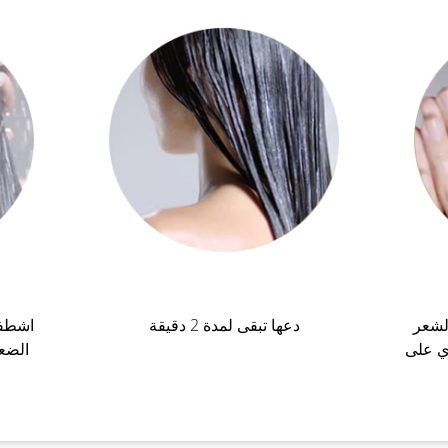
لشعر
دعها تبقى لمدة 2 دقيقة
اشطفي
ي على
الضع