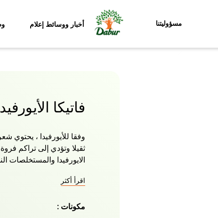
مسؤوليتنا
أخبار ووسائط إعلام
وظ
فاتيكا الأيورف
وفقا للأيورفيدا ، يحتوي شع
ثقيلا وتؤدي إلى تراكم فرو
الايورفيدا والمستخلصات الن
ستؤدي الصباغة أو الفرك أو
اقرأ أكثر
تكسر الأطراف وتقصفها. اجعل
روتينك اليومي لشعرك وسي
مكونات :
حيث يتم مزجه مع أعشاب الأ
تغذي الشعر وفروة الرأس و