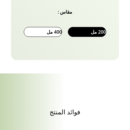
مقاس :
200 مل
400 مل
فوائد المنتج