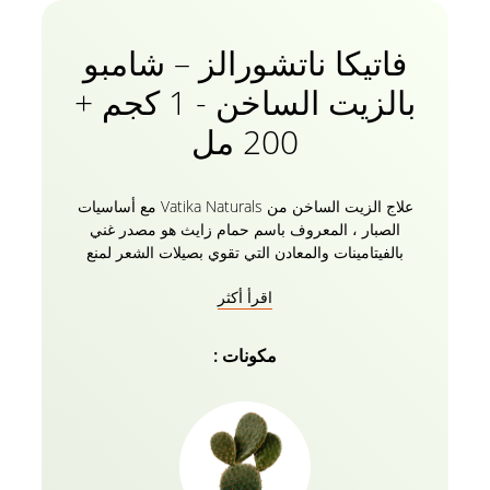
فاتيكا ناتشورالز – شامبو
بالزيت الساخن - 1 كجم +
200 مل
علاج الزيت الساخن من Vatika Naturals مع أساسيات
الصبار ، المعروف باسم حمام زايث هو مصدر غني
بالفيتامينات والمعادن التي تقوي بصيلات الشعر لمنع
التكسر. بالنسبة للشعر الضعيف وبطيء النمو ، يشجع زيت
اقرأ أكثر
الصبار العضوي والثوم وجوز الهند للرجال والنساء نمو
الشعر الطبيعي. حان الوقت لتوديع الشعر المكسور! السرد
الممتاز الذي يتكون من شامبو Vatika Naturals للتغذية
مكونات :
والحماية مع أوليفا والحناء متاح الآن لتستمتع به. نصيحة
للاستخدام مرتين أو ثلاث مرات في الأسبوع لرؤية نتائج
واضحة