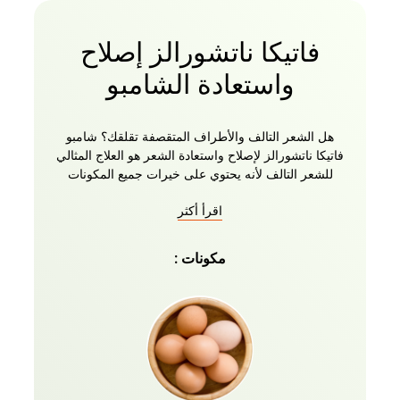
فاتيكا ناتشورالز إصلاح
واستعادة الشامبو
هل الشعر التالف والأطراف المتقصفة تقلقك؟ شامبو
فاتيكا ناتشورالز لإصلاح واستعادة الشعر هو العلاج المثالي
للشعر التالف لأنه يحتوي على خيرات جميع المكونات
الطبيعية مثل البيض والعسل. مع زيوت فاتيكا والتركيبة
اقرأ أكثر
العشبية ، يغذي شامبو استعادة الشعر شعرك بشكل
مكثف من الجذور إلى الأطراف ويحل محل الرطوبة.
يمكن لهذا الشامبو المغذي أن يقلل من التجعد لمدة تصل
مكونات :
إلى ثلاثة أيام عند استخدامه مع بلسم فاتيكا. يمكن
استخدامه أيضا مع علاجات الزيت الأخرى. يمكنك الآن
الحصول على شعر أكثر استقامة ونعومة وأسهل في
التصفيف.