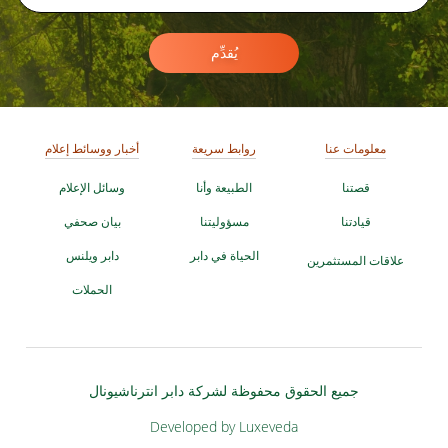
يُقدِّم
معلومات عنا
روابط سريعة
أخبار ووسائط إعلام
قصتنا
الطبيعة وأنا
وسائل الإعلام
قيادتنا
مسؤوليتنا
بيان صحفي
الحياة في دابر
دابر ويلنس
علاقات المستثمرين
الحملات
جميع الحقوق محفوظة لشركة دابر انترناشيونال
Developed by Luxeveda