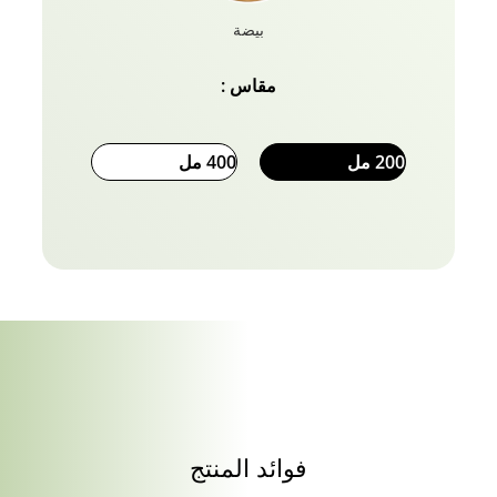
بيضة
مقاس :
200 مل
400 مل
فوائد المنتج