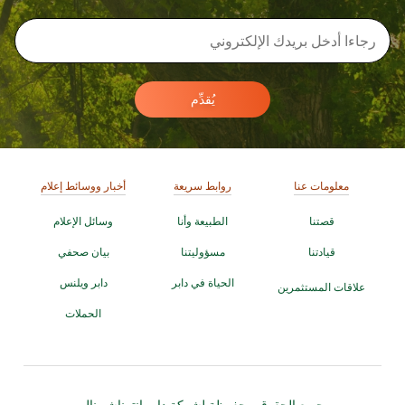
يُقدِّم
معلومات عنا
روابط سريعة
أخبار ووسائط إعلام
قصتنا
الطبيعة وأنا
وسائل الإعلام
قيادتنا
مسؤوليتنا
بيان صحفي
الحياة في دابر
دابر ويلنس
علاقات المستثمرين
الحملات
جميع الحقوق محفوظة لشركة دابر انترناشيونال