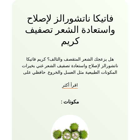
فاتيكا ناتشورالز لإصلاح
واستعادة الشعر تصفيف
كريم
هل يزعجك الشعر المتقصف والتالف؟ كريم فاتيكا
ناتشورالز لإصلاح واستعادة تصفيف الشعر غني بخيرات
المكونات الطبيعية مثل العسل والخروع. حافظي على
الرطوبة التي يحتاجها شعرك وتخلصي من الشعر الخشن
اقرأ أكثر
والجاف الذي يجعل شعرك أقوى وأكثر صحة ولمعانا بدون
أطراف متقصفة. يساعد الكريم على إزالة السموم من
الشعر وفروة الرأس بلطف عن طريق إزالة التراكمات
مكونات :
الناتجة عن الغبار والتلوث وخلايا فروة الرأس الميتة
ومنتجات تصفيف الشعر. يخترق جذع شعرك وكذلك فروة
رأسك للتحكم بشكل ملحوظ في الضرر. علاوة على ذلك ،
إذا كان لديك شعر ملون أو هايلايت ، فهذا كريم لطيف
بشكل لا يصدق ولن يتداخل مع جماليات الشعر
الاصطناعي. امنحي نفسك هذا الأسلوب والمظهر الإضافي