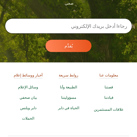
صحي.
يُقدِّم
معلومات عنا
روابط سريعة
أخبار ووسائط إعلام
قصتنا
الطبيعة وأنا
وسائل الإعلام
قيادتنا
مسؤوليتنا
بيان صحفي
الحياة في دابر
دابر ويلنس
علاقات المستثمرين
الحملات