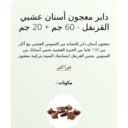
دابر معجون أسنان عشبي
القرنفل - 60 جم + 20 جم
معجون أسنان دابر للحماية من التسوس العشبي مع أكثر
من 130 عاما من الخبرة العشبية يحمي أسنانك من
التسوس. يحمي القرنفل ابتسامتك الثمينة بتركيبة معجون
الأسنان الطبيعية الخالية من الفلورايد مع 0 مواد كيميائية
اقرأ أكثر
ضارة. ابتسم بثقة مع معجون أسنان دابر هيربال كلفل
واحصل على فرشاة أسنان مجانية تماما (عبوة من 2)! حان
الوقت لتوديع التجاويف.
مكونات :