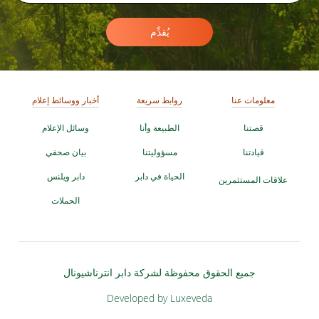
يُقدِّم
معلومات عنا
روابط سريعة
أخبار ووسائط إعلام
قصتنا
الطبيعة وأنا
وسائل الإعلام
قيادتنا
مسؤوليتنا
بيان صحفي
الحياة في دابر
دابر ويلنس
علاقات المستثمرين
الحملات
جميع الحقوق محفوظة لشركة دابر انترناشيونال
Developed by Luxeveda