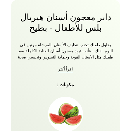
دابر معجون أسنان هيربال
بلس للأطفال - بطيخ
يحاول طفلك تجنب تنظيف الأسنان بالفرشاة مرتين في
اليوم. لذلك ، فأنت تريد معجون أسنان للعناية الكاملة بفم
طفلك مثل الأسنان القوية وحماية التسوس وتحسين صحة
اللثة. تقديم معجون أسنان دابر هيربل للأطفال ، خال من
اقرأ أكثر
جميع العناصر السيئة ، بنكهة البطيخ المذهلة التي سيحبها
الأطفال! أيضا ، احصل على فرشاة أسنان مجانية للأطفال.
لذلك لا تقلق بشأن استبداله بانتظام. تم تطويره للأطفال
مكونات :
الذين يعانون من نمو الأسنان لجعل تنظيف الأسنان عادة
منتظمة. يحتوي على علاج النيم العضوي للالتهابات الفموية ،
ومستخلصات جذور عرق السوس تحافظ على نظافة
الأسنان وستيفيا العضوية وهو بديل صحي للسكر يقلل من
خطر تسوس الأسنان. الآن لم تعد تقلق بشأن احتياجات
أطفالك المتطورة للعناية بالفم ، وذلك بفضل معجون
أسنان دابر هيربل كيدز. نظرا لمذاقه الرائع ، سيشعر
طفلك بالرغبة في تنظيف الأسنان بالفرشاة ولن تضطر