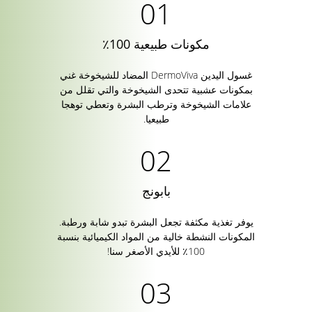
مكونات طبيعية 100٪
غسول اليدين DermoViva المضاد للشيخوخة غني
بمكونات عشبية تتحدى الشيخوخة والتي تقلل من
علامات الشيخوخة وترطب البشرة وتعطي توهجا
طبيعيا.
بابونج
يوفر تغذية مكثفة تجعل البشرة تبدو شابة ورطبة.
المكونات النشطة خالية من المواد الكيميائية بنسبة
100٪ للأيدي الأصغر سنا!