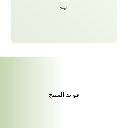
بابونج
فوائد المنتج