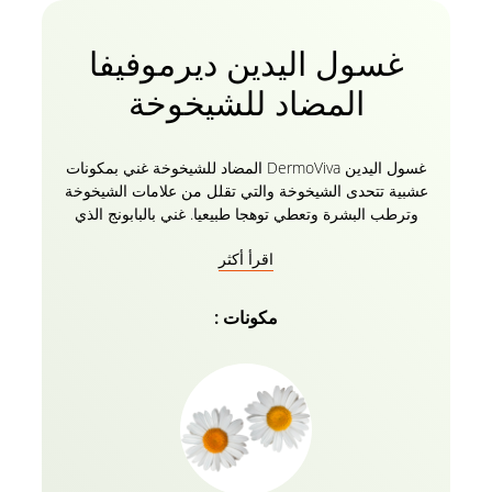
غسول اليدين ديرموفيفا
المضاد للشيخوخة
غسول اليدين DermoViva المضاد للشيخوخة غني بمكونات
عشبية تتحدى الشيخوخة والتي تقلل من علامات الشيخوخة
وترطب البشرة وتعطي توهجا طبيعيا. غني بالبابونج الذي
يساعد على ترطيب البشرة ويعزز تجديد الخلايا. مع فوائد
اقرأ أكثر
إضافية لمستخلصات نبات القراص ، يوفر تغذية إضافية
للبشرة ويقلل من الشيخوخة. النتيجة – أيدي أصغر سنا
وخالية من العيوب ورطبة. حان الوقت لعكس العمر مع
مكونات :
ديرموفيفا!