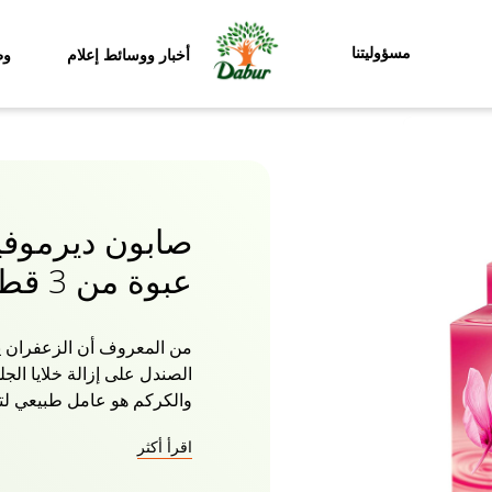
مسؤوليتنا
أخبار ووسائط إعلام
وظ
صابون ديرموفيف
عبوة من 3 قطع
من المعروف أن الزعفران يح
الصندل على إزالة خلايا الجل
والكركم هو عامل طبيعي لتف
البشرة. صابون ديرموفيفا ف
اقرأ أكثر
البشرة مصنوعة من الزعفر
تنظف بشرتك بلطف بينما تم