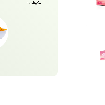
مكونات :
صابون ديرموفيفا فيرنس جلو 
100٪ ، مما ينتج عنه بشرة أفتح وترطيب!