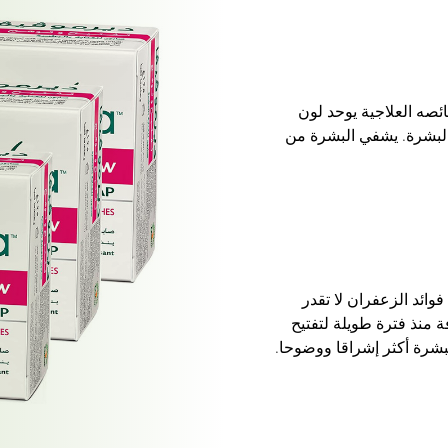
ئصه العلاجية يوحد لون
البشرة. يشفي البشرة من
خ ، فإن فوائد الزعفران لا تقدر
ة منذ فترة طويلة لتفتيح
بشرة أكثر إشراقا ووضوحا.