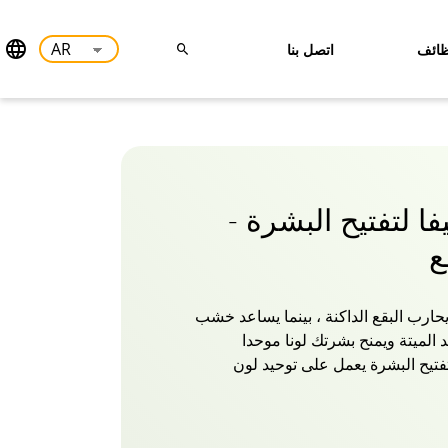
ائف
اتصل بنا
ا لتفتيح البشرة -
ارب البقع الداكنة ، بينما يساعد خشب
د الميتة ويمنح بشرتك لونا موحدا
تيح البشرة يعمل على توحيد لون
يرنيس جلو غني بمكونات طبيعية لتفتيح
ان والكركم وخشب الصندل التي
نحك بشرة أفتح وذات لون مناسب.