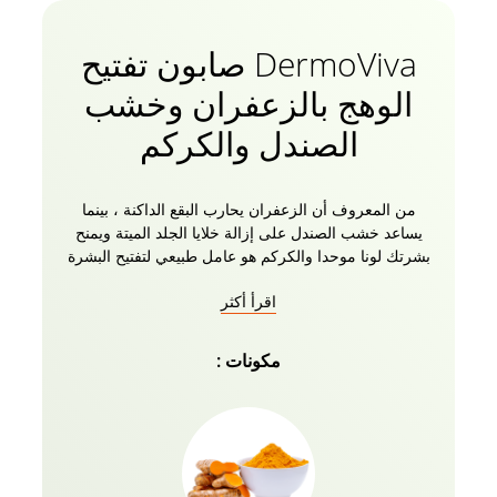
DermoViva صابون تفتيح
الوهج بالزعفران وخشب
الصندل والكركم
من المعروف أن الزعفران يحارب البقع الداكنة ، بينما
يساعد خشب الصندل على إزالة خلايا الجلد الميتة ويمنح
بشرتك لونا موحدا والكركم هو عامل طبيعي لتفتيح البشرة
يعمل على توحيد لون البشرة. صابون ديرموفيفا فيرنيس
اقرأ أكثر
جلو غني بمكونات طبيعية لتفتيح البشرة مصنوعة من
الزعفران والكركم وخشب الصندل التي تنظف بشرتك
بلطف بينما تمنحك بشرة أفتح وذات لون مناسب. صابون
مكونات :
ديرموفيفا فيرنس جلو خالي من المواد الكيميائية بنسبة
100٪ ، مما ينتج عنه بشرة أفتح وترطيب!