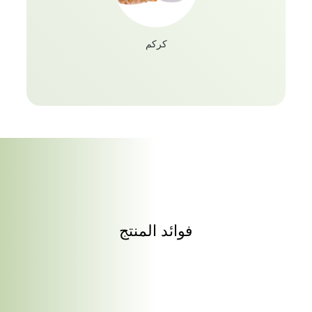
كركم
فوائد المنتج