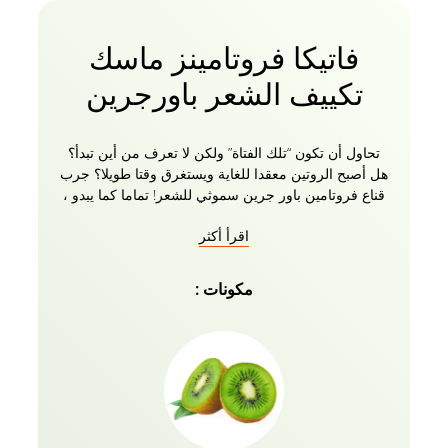
فاتيكا فروتامينز ماسك
تكييف الشعر باورجرين
تحاول أن تكون “تلك الفتاة” ولكن لا تعرف من أين تبدأ؟
هل أصبح الروتين معقدا للغاية ويستغرق وقتا طويلا؟ جرب
قناع فروتامين باور جرين سموثي للشعر! تماما كما يبدو ،
فإن Power Green Smoothie يشبه تماما العصير الأخضر
اقرأ أكثر
– ولكن لشعرك. بفضل مزيجه من الفواكه والفيتامينات ،
يوفر قناع الشعر الخاص بنا لشعرك جميع العناصر الغذائية
الأساسية اللازمة لشعر قوي وصحي. التفاح الأخضر يزيل
مكونات :
السموم من فروة الرأس ويضع الأساس اللازم لنمو الشعر
الصحي ، مما يساعد على إزالة أي مشاكل من الجذور.
يساعد فيتامين E الموجود في الكيوي على تغذية شعرك
واستعادة لمعانه ، بينما يساعد فيتامين C في امتصاص
المعادن والمواد المغذية ، مما يجعلك أكثر نعومة ولمعانا
وصحة . إلى جانب زبدة الشيا الطبيعية 100٪ وزيت
الأفوكادو وزيت الزيتون وزيت اللوز الحلو ، لا يوجد شيء
آخر يمكن أن يطلبه شعرك. أفضل جزء؟ يعمل فقط في 3