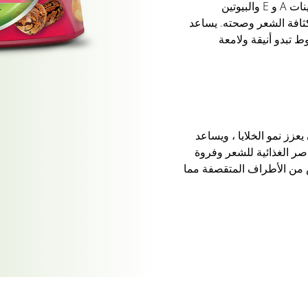
غذاء الشعر الفائق - البيض غني بالفيتامينات A و E والبيوتين
ثافة الشعر وصحته. يساعد
ط تبدو أنيقة ولامعة
عزز نمو الخلايا ، ويساعد
اصر الغذائية للشعر وفروة
 من الأطراف المتقصفة مما