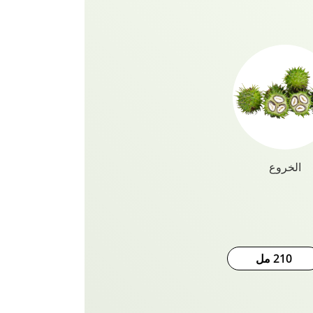
خلايا فروة الرأس الميتة ومنتجات
شعرك وكذلك فروة رأسك للتحكم
وة على ذلك ، إذا كان لديك شعر ملون
يف بشكل لا يصدق ولن يتداخل مع
 امنحي نفسك هذا الأسلوب والمظهر
الإضافي الذي يستحقه شعرك مع جميع مجموعات Vatika
الخروع
210 مل