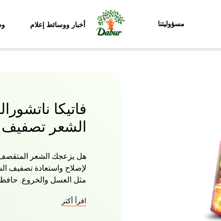
مسؤوليتنا
أخبار ووسائط إعلام
وظ
فاتيكا ناتشورال
الشعر تصفيف 
هل يزعجك الشعر المتقصف وا
لإصلاح واستعادة تصفيف الش
مثل العسل والخروع. حافظي
وتخلصي من الشعر الخشن و
اقرأ أكثر
صحة ولمعانا بدون أطراف م
السموم من الشعر وفروة ال