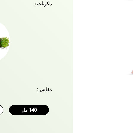
مكونات :
الناتجة عن الغبار والتلوث و
تصفيف الشعر. يخترق جذع 
بشكل ملحوظ في الضرر. علا
أو هايلايت ، فهذا كريم لط
جماليات الشعر الاصطناعي.
Naturals.
مقاس :
140 مل