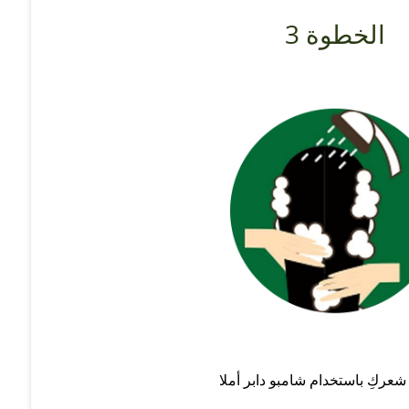
الخطوة 3
عركِ باستخدام شامبو دابر أملا