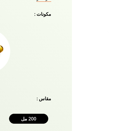
الشعر هو واحد من أكثر المش
مكونات :
لا يؤدي فقدان الشعر إلى ف
إلى الأطراف بالتغذية. تساعد
التغذية لتقوية خيوطك الجمي
التركيبة السريعة خالية بالفع
وهي بلا شك مناسبة لجميع أ
الشعر دابر أملا أدفانسد أ
طريق تدليك الزيت من الج
قدر من التغذية. الآن ، يعمل
على تقوية خيوط شعرك من 
شعر أسود قوي مع اللمعان ا
البسيط لزيت الشعر دابر أم
مقاس :
بنسبة 97٪ على فروة
العطري
200 مل
أملا للاستفادة من الشعر الم