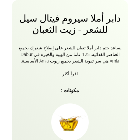
دابر أملا سيروم فيتال سيل
للشعر - زيت الثعبان
يساعد ختم دابر أملا ثعبان للشعر على إصلاح شعرك بجميع
العناصر الغذائية. 125 عاما من الهيبة والخبرة في Dabur
Amla هي سر تقوية الشعر بجميع زيوت Amla الأساسية.
يرحب بالسيروم الذي يتغذى بقوة ويلتئم بدون أطراف
اقرأ أكثر
متقصفة ، ولا يربط الأطراف المتقصفة فحسب ، بل يحمي
شعرك أيضا من الحرارة والمواد الكيميائية. يزيد من
المرونة ويعيد اللمعان للشعر الباهت الذي لا حياة فيه. لذا
مكونات :
وداعا للشعر الباهت والتالف والمجعد للحصول على تحول
فوري يجعلك مندهشا.