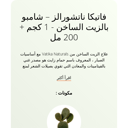
فاتيكا ناتشورالز – شامبو
بالزيت الساخن - 1 كجم +
200 مل
علاج الزيت الساخن من Vatika Naturals مع أساسيات
الصبار ، المعروف باسم حمام زايث هو مصدر غني
بالفيتامينات والمعادن التي تقوي بصيلات الشعر لمنع
التكسر. بالنسبة للشعر الضعيف وبطيء النمو ، يشجع زيت
اقرأ أكثر
الصبار العضوي والثوم وجوز الهند للرجال والنساء نمو
الشعر الطبيعي. حان الوقت لتوديع الشعر المكسور! السرد
الممتاز الذي يتكون من شامبو Vatika Naturals للتغذية
مكونات :
والحماية مع أوليفا والحناء متاح الآن لتستمتع به. نصيحة
للاستخدام مرتين أو ثلاث مرات في الأسبوع لرؤية نتائج
واضحة