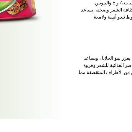
غذاء الشعر الفائق - البيض غني بالفيتامينات A و E والبيوتين
ثافة الشعر وصحته. يساعد
ط تبدو أنيقة ولامعة
عزز نمو الخلايا ، ويساعد
اصر الغذائية للشعر وفروة
 من الأطراف المتقصفة مما