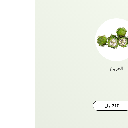
خلايا فروة الرأس الميتة ومنتجات
شعرك وكذلك فروة رأسك للتحكم
وة على ذلك ، إذا كان لديك شعر ملون
يف بشكل لا يصدق ولن يتداخل مع
 امنحي نفسك هذا الأسلوب والمظهر
الإضافي الذي يستحقه شعرك مع جميع مجموعات Vatika
الخروع
210 مل