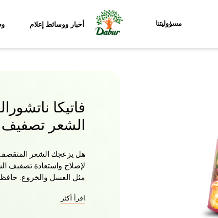
مسؤوليتنا
أخبار ووسائط إعلام
وظ
فاتيكا ناتشورال
الشعر تصفيف 
هل يزعجك الشعر المتقصف وا
لإصلاح واستعادة تصفيف الش
مثل العسل والخروع. حافظي
وتخلصي من الشعر الخشن و
اقرأ أكثر
صحة ولمعانا بدون أطراف م
السموم من الشعر وفروة ال