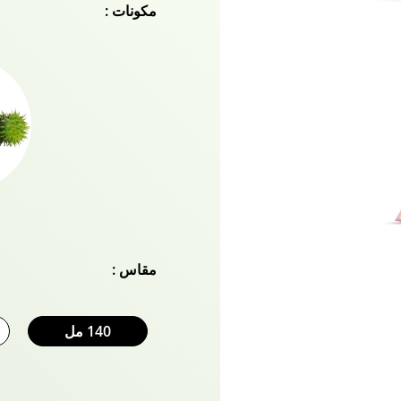
مكونات :
الناتجة عن الغبار والتلوث و
تصفيف الشعر. يخترق جذع 
بشكل ملحوظ في الضرر. علا
أو هايلايت ، فهذا كريم لط
جماليات الشعر الاصطناعي.
Naturals.
مقاس :
140 مل