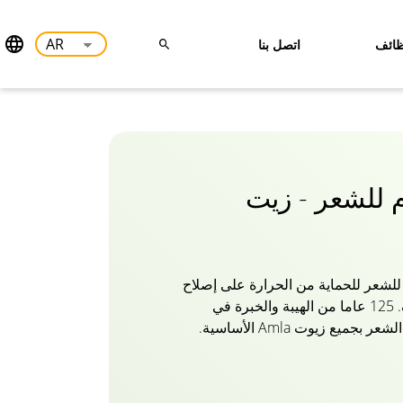
ائف
اتصل بنا
م للشعر - زيت
 للشعر للحماية من الحرارة على إصلاح
شعرك من الكي أو التجفيف. 125 عاما من الهيبة والخبرة في
Dabur Amla هي سر تقوية الشعر بجميع زيوت Amla الأساسية.
زن وغير دهني. تمتصه فروة الرأس
د بناء خصل الشعر ويصلح الضرر الناجم
ا تبدو مغذية. استرحي بالشعر الذي