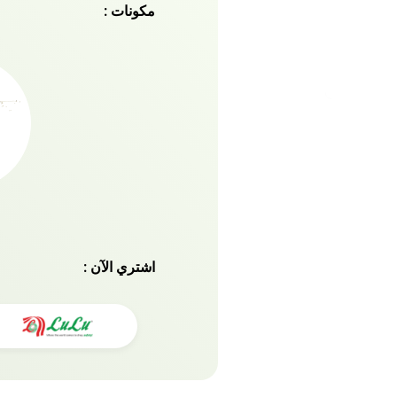
مكونات :
يتغذى بقوة ويلتئم بدون أ
والمواد الكيميائية
اشتري الآن :