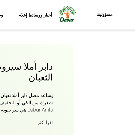
مسؤوليتنا
أخبار ووسائط إعلام
وظ
دابر أملا سيرو
الثعبان
يساعد مصل دابر أملا ثعبان
مصل حماية الشعر خفيف الو
اقرأ أكثر
والشعر بسهولة وتقويته. يعي
عن الأدوات المختلفة ويجعله