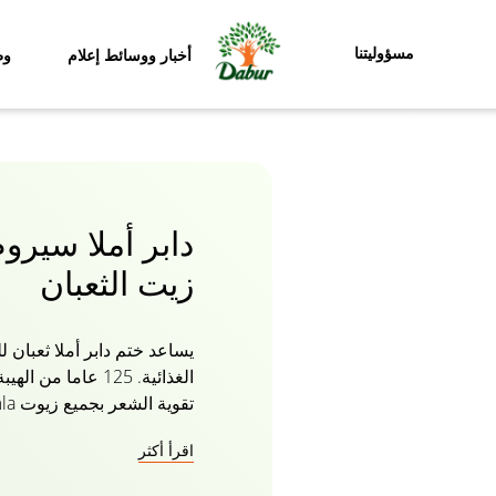
مسؤوليتنا
أخبار ووسائط إعلام
وظ
دابر أملا سيرو
زيت الثعبان
يساعد ختم دابر أملا ثعبان
يتغذى بقوة ويلتئم بدون أط
اقرأ أكثر
المتقصفة فحسب ، بل يحمي 
الكيميائية. يزيد من المرونة 