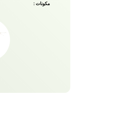
مكونات :
حياة فيه. لذا وداعا للشعر 
تحول فوري يجعلك مندهشا.