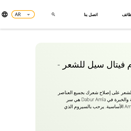
ائف
اتصل بنا
م فيتال سيل للشعر -
 للشعر على إصلاح شعرك بجميع العناصر
الغذائية. 125 عاما من الهيبة والخبرة في Dabur Amla هي سر
تقوية الشعر بجميع زيوت Amla الأساسية. يرحب بالسيروم الذي
راف متقصفة ، ولا يربط الأطراف
شعرك أيضا من الحرارة والمواد
ويعيد اللمعان للشعر الباهت الذي لا