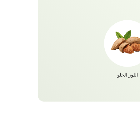
أملا 
ا
اللوز الحلو