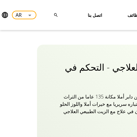
ائف
اتصل بنا
لعلاجي - التحكم في
تحمل حلول إصلاح الشعر من دابر أملا مكانة 135 عاما من التراث
اره سريريا مع خيرات أملا واللوز الحلو
 في علاج مع الزيت الطبيعي العلاجي
إلى الأطراف ويقويه بالتغذية التي