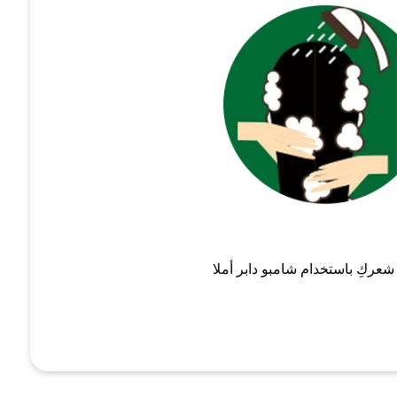
عركِ باستخدام شامبو دابر أملا