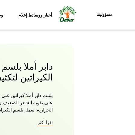
مسؤوليتنا
أخبار ووسائط إعلام
وظ
دابر أملا بلسم 
الكيراتين لتكث
بلسم دابر أملا كيراتين غني
على تقوية الشعر الضعيف وا
الحرارية. يعمل بلسم الكيرا
مما يجعله يبدو متجددا ومليئا
اقرأ أكثر
تجعل شعرك صحيا من الجذور
وناعما ومرنا ، على الرغم من