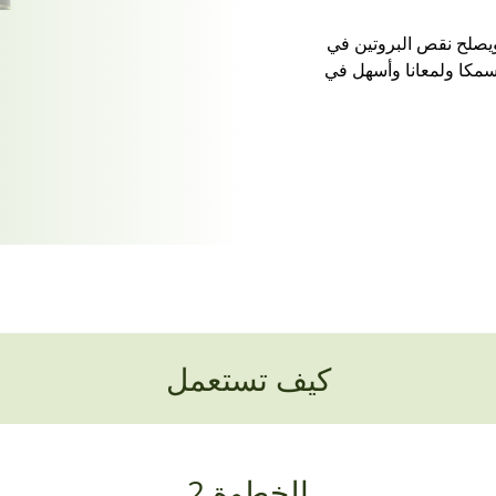
ويصلح نقص البروتين في
مكا ولمعانا وأسهل في
كيف تستعمل
الخطوة 2