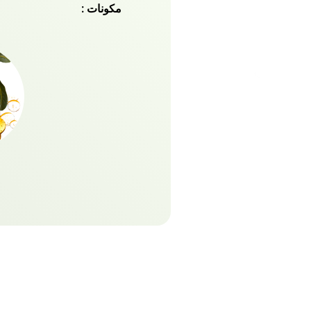
مكونات :
الكيراتين للشعر الكثيف وا
البلسم بعد شطف شعرك بشامب
المكثف!