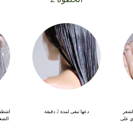
لشعر
دعها تبقى لمدة 2 دقيقة
اشطفي
ي على
الضع