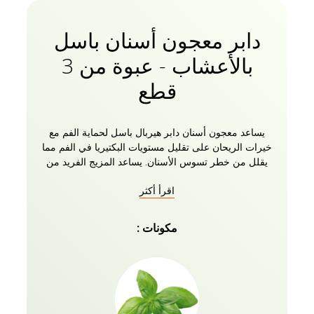
دابر معجون أسنان باسل
بالأعشاب - عبوة من 3
قطع
يساعد معجون أسنان دابر هيربال باسل لحماية الفم مع
خيرات الريحان على تقليل مستويات البكتيريا في الفم مما
يقلل من خطر تسوس الأسنان. يساعد المزيج الفريد من
الريحان والكالسيوم الطبيعي على محاربة الجراثيم وتهدئة
اقرأ أكثر
اللثة. يساعد معجون أسنان دابر هيربال باسل للعناية بالفم
أيضا على إنعاش أنفاسك على الفور والحفاظ على نظافة
فمك بشكل عام. تساعد خصائص الريحان المسكنة للألم
مكونات :
والمضادة للبكتيريا على توفير الراحة من آلام الأسنان. إنه
خالي من الفلورايد والمواد الكيميائية الضارة. تأتي حزمة
باسل للحماية الفموية المكونة من 3 معجون أسنان مع
فرشاة أسنان كمجاملة.