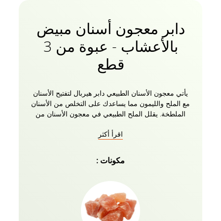
دابر معجون أسنان مبيض
بالأعشاب - عبوة من 3
قطع
يأتي معجون الأسنان الطبيعي دابر هيربال لتفتيح الأسنان
مع الملح والليمون مما يساعدك على التخلص من الأسنان
الملطخة. يقلل الملح الطبيعي في معجون الأسنان من
المحتوى الحمضي في الفم ويوازن مستوى الأس
اقرأ أكثر
الهيدروجيني الطبيعي ، وبالتالي يمنع تسوس الأسنان. يعمل
مستخلص الليمون الموجود في معجون الأسنان كعامل
تبييض ويجعل أسنانك أكثر بياضا. كما أنه يساعد في صحة
مكونات :
الفم بشكل عام ويعطي نضارة الفم. إنه خالي من الفلورايد
والمواد الكيميائية الضارة. تأتي عبوة معجون الأسنان
الطبيعي لتبييض الأسنان من Dabur من 3 مع فرشاة
أسنان كمجاملة.