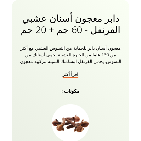
دابر معجون أسنان عشبي
القرنفل - 60 جم + 20 جم
معجون أسنان دابر للحماية من التسوس العشبي مع أكثر
من 130 عاما من الخبرة العشبية يحمي أسنانك من
التسوس. يحمي القرنفل ابتسامتك الثمينة بتركيبة معجون
الأسنان الطبيعية الخالية من الفلورايد مع 0 مواد كيميائية
اقرأ أكثر
ضارة. ابتسم بثقة مع معجون أسنان دابر هيربال كلفل
واحصل على فرشاة أسنان مجانية تماما (عبوة من 2)! حان
الوقت لتوديع التجاويف.
مكونات :