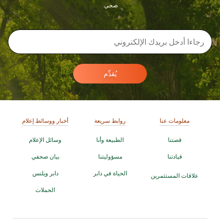
صحي.
يُقدِّم
معلومات عنا
روابط سريعة
أخبار ووسائط إعلام
قصتنا
الطبيعة وأنا
وسائل الإعلام
قيادتنا
مسؤوليتنا
بيان صحفي
الحياة في دابر
دابر ويلنس
علاقات المستثمرين
الحملات