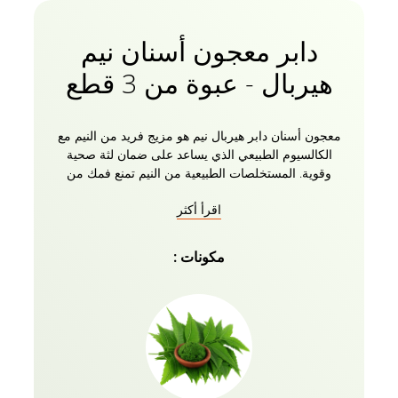
دابر معجون أسنان نيم
هيربال - عبوة من 3 قطع
معجون أسنان دابر هيربال نيم هو مزيج فريد من النيم مع
الكالسيوم الطبيعي الذي يساعد على ضمان لثة صحية
وقوية. المستخلصات الطبيعية من النيم تمنع فمك من
التهابات الفم والنزيف والتهاب اللثة. يساعد المستخلص
اقرأ أكثر
الطبيعي للنيم في التجاويف ورائحة الفم الكريهة. التنظيف
المنتظم بالفرشاة باستخدام معجون أسنان يحتوي على
النيم سيقلل من ترسب البلاك ، ويمنع التسوس ، ويعزز
مكونات :
الاستجابة المناعية لصحة الفم بشكل عام. إنه خالي من
الفلورايد والمواد الكيميائية الضارة. يأتي معجون أسنان
النيم مع فرشاة أسنان كمجاملة.