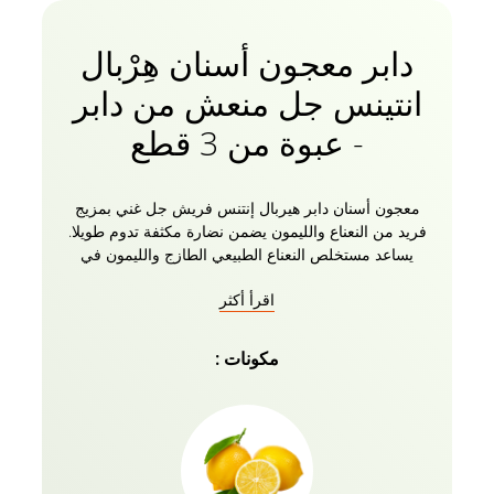
دابر معجون أسنان هِرْبال
انتينس جل منعش من دابر
- عبوة من 3 قطع
معجون أسنان دابر هيربال إنتنس فريش جل غني بمزيج
فريد من النعناع والليمون يضمن نضارة مكثفة تدوم طويلا.
يساعد مستخلص النعناع الطبيعي الطازج والليمون في
الحفاظ على نظافة الفم وصحة اللثة. تمنحك الخصائص
اقرأ أكثر
المضادة للبكتيريا والمضادة للالتهابات نفسا منعشا. يعمل
مستخلص الليمون الموجود في معجون الأسنان كعامل
تبييض ويجعل أسنانك أكثر بياضا. إنه خالي من الفلورايد
مكونات :
والمواد الكيميائية الضارة. يأتي معجون أسنان دابر هيربال
إنتنس فريش جل مع فرشاة أسنان كمجاملة.