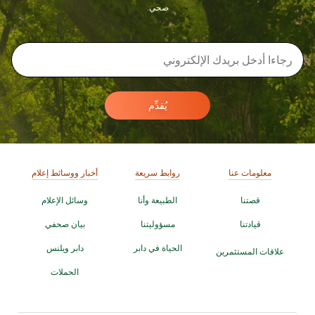
صحي.
يُقدِّم
معلومات عنا
روابط سريعة
أخبار ووسائط إعلام
قصتنا
الطبيعة وأنا
وسائل الإعلام
قيادتنا
مسؤوليتنا
بيان صحفي
الحياة في دابر
دابر ويلنس
علاقات المستثمرين
الحملات