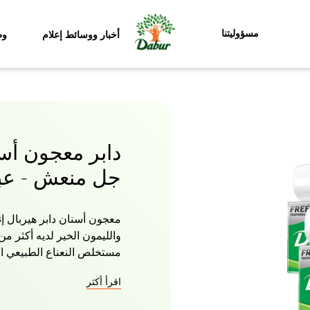
مسؤوليتنا
أخبار ووسائط إعلام
وظ
دابر معجون أس
جل منعش - عبو
مستخلص النعناع الطبيعي ال
اقرأ أكثر
كيميائية ضارة. تمنحك تركي