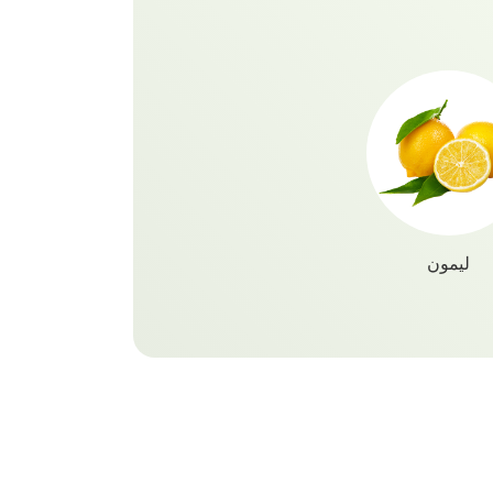
احصل على فرشاة أسنان مجانية تماما! حان
ريهة!
ليمون