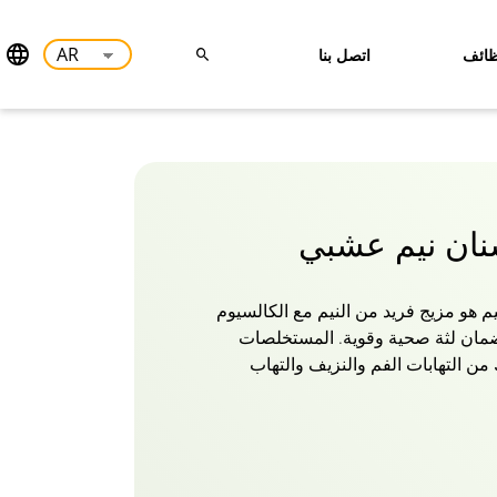
ائف
اتصل بنا
نان نيم عشبي
م هو مزيج فريد من النيم مع الكالسيوم
مان لثة صحية وقوية. المستخلصات
 من التهابات الفم والنزيف والتهاب
لنيم يساعد على تسوس الأسنان ورائحة
نتظم بالفرشاة باستخدام معجون أسنان
ترسب البلاك ، ويمنع التسوس ، ويعزز
فم بشكل عام. إنه خالي من الفلورايد
يأتي معجون أسنان النيم مع فرشاة