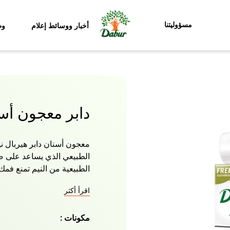
مسؤوليتنا
أخبار ووسائط إعلام
وظ
دابر معجون أس
معجون أسنان دابر هيربال ني
الطبيعي الذي يساعد على ض
الطبيعية من النيم تمنع فمك
اللثة. المستخلص الطبيعي ل
اقرأ أكثر
الفم الكريهة. التنظيف الم
يحتوي على النيم سيقلل من 
مكونات :
الاستجابة المناعية لصحة ال
والمواد الكيميائية الضارة. 