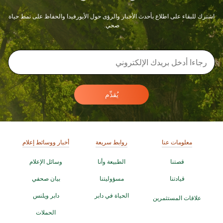
اشترك للبقاء على اطلاع بأحدث الأخبار والرؤى حول الأيورفيدا والحفاظ على نمط حياة
صحي.
يُقدِّم
معلومات عنا
روابط سريعة
أخبار ووسائط إعلام
قصتنا
الطبيعة وأنا
وسائل الإعلام
قيادتنا
مسؤوليتنا
بيان صحفي
الحياة في دابر
دابر ويلنس
علاقات المستثمرين
الحملات