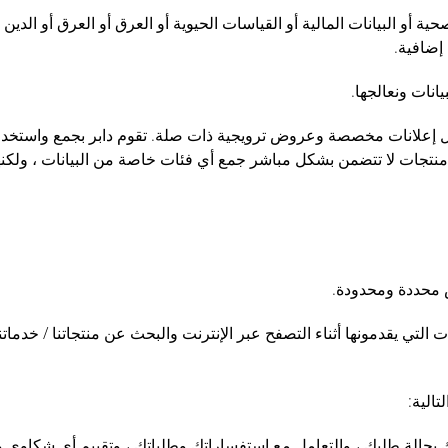
ة أو البيانات المالية أو القياسات الحيوية أو العرق أو العرق أو الدين 
إضافية.
انات ونعالجها.
إرسال إعلانات مخصصة وعروض ترويجية ذات صلة. تقوم دابر بجمع واستخد
 منتجات لا تتضمن بشكل مباشر جمع أي فئات خاصة من البيانات ، ولكن
 محددة ومحدودة.
لتي يقدمونها أثناء التصفح عبر الإنترنت والبحث عن منتجاتنا / خدماتنا و
الية:
دك بحالة طلبك ، والتعامل مع استفساراتك وطلباتك ، وتقييم أي شكاوى وا