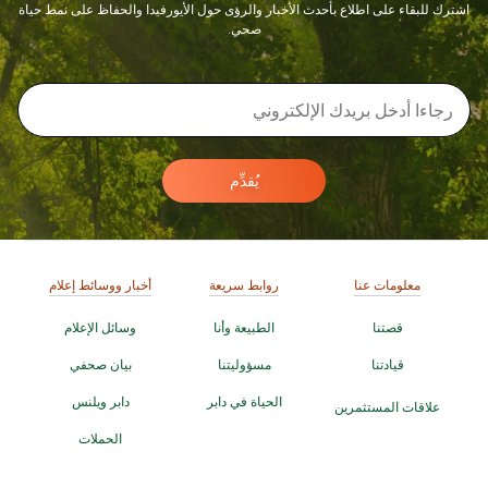
اشترك للبقاء على اطلاع بأحدث الأخبار والرؤى حول الأيورفيدا والحفاظ على نمط حياة
صحي.
يُقدِّم
معلومات عنا
روابط سريعة
أخبار ووسائط إعلام
قصتنا
الطبيعة وأنا
وسائل الإعلام
قيادتنا
مسؤوليتنا
بيان صحفي
الحياة في دابر
دابر ويلنس
علاقات المستثمرين
الحملات